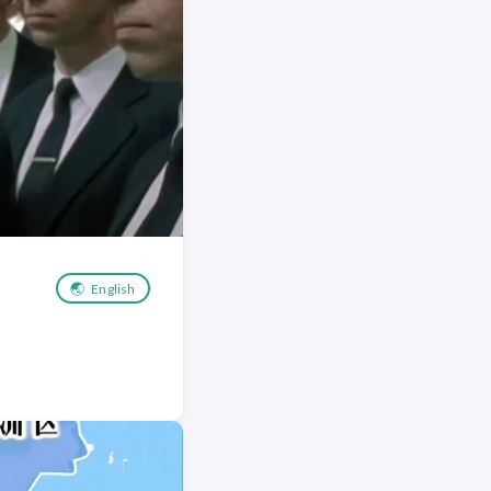
🌏
English