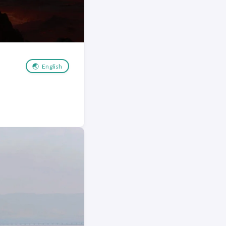
🌏
English