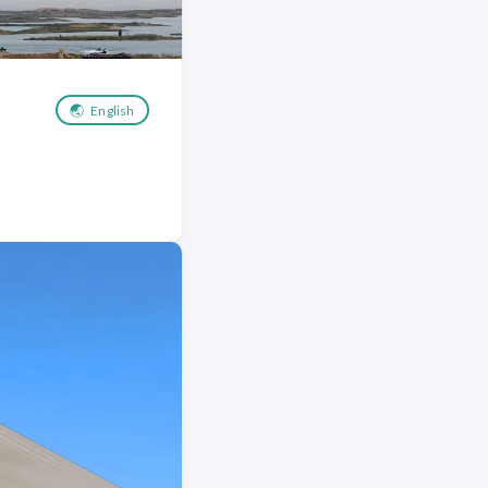
🌏
English