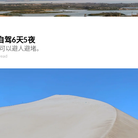
自驾6天5夜
可以避人避堵。
read