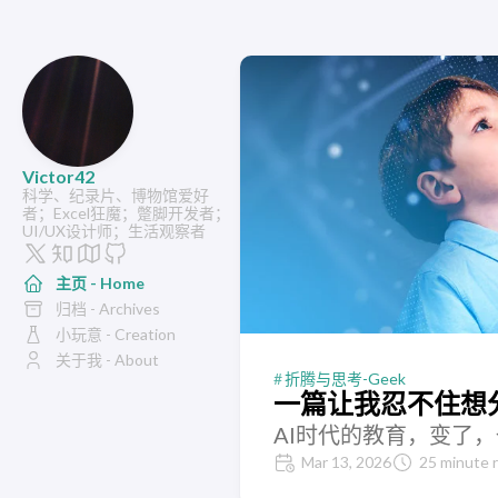
Victor42
科学、纪录片、博物馆爱好
者；Excel狂魔；蹩脚开发者；
UI/UX设计师；生活观察者
主页 - Home
归档 - Archives
小玩意 - Creation
关于我 - About
折腾与思考-Geek
一篇让我忍不住想分
AI时代的教育，变了
Mar 13, 2026
25 minute 