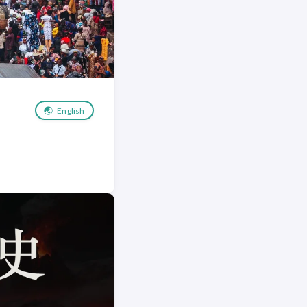
🌏
English