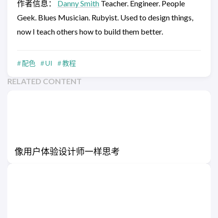
作者信息：
Danny Smith
Teacher. Engineer. People
Geek. Blues Musician. Rubyist. Used to design things,
now I teach others how to build them better.
配色
UI
教程
RELATED CONTENT
像用户体验设计师一样思考