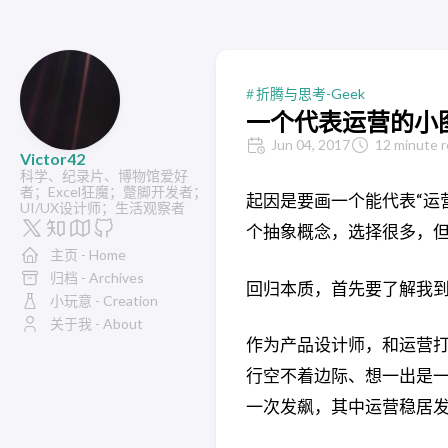
折腾与思考-Geek
一个代表运营的小
Jun 04, 2017
12 minute 
Victor42
科学、纪录片、博物馆爱好
者；Excel狂魔；蹩脚开发者；
起因是要画一个能代表“运
UI/UX设计师；生活观察者
个抽象概念，选择很多，
主页 - Home
归档 - Archives
回归本质，首先要了解我到
小玩意 - Creation
关于我 - About
作为产品设计师，和运营
行空不着边际、想一出是一
一次发飙，其中运营稳居